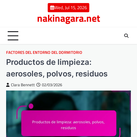
Skip
Wed, Jul 15, 2026
to
nakinagara.net
content
FACTORES DEL ENTORNO DEL DORMITORIO
Productos de limpieza:
aerosoles, polvos, residuos
Clara Bennett
02/03/2026