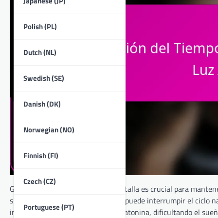
Japanese (JP)
Polish (PL)
Dutch (NL)
Swedish (SE)
Danish (DK)
Norwegian (NO)
Finnish (FI)
Czech (CZ)
Gestionar el tiempo frente a la pantalla es crucial para manten
smartphones, tabletas y portátiles puede interrumpir el ciclo na
Portuguese (PT)
interfiere con la producción de melatonina, dificultando el sue