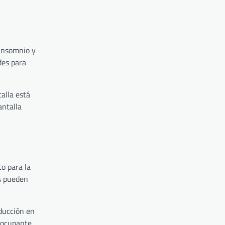
 insomnio y
des para
alla está
antalla
o para la
es pueden
ducción en
reocupante