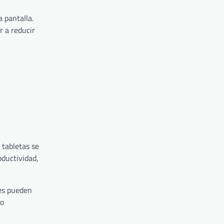
a pantalla.
r a reducir
 tabletas se
oductividad,
les pueden
so