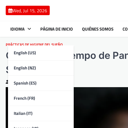
Skip
to
Wed, Jul 15, 2026
content
IDIOMA
PÁGINA DE INICIO
QUIÉNES SOMOS
CO
PRÁCTICAS DE HIGIENE DEL SUEÑO
English (US)
Gestión del Tiempo de Pant
Sueño
English (NZ)
Clara Bennett
12/02/2026
Spanish (ES)
French (FR)
Italian (IT)