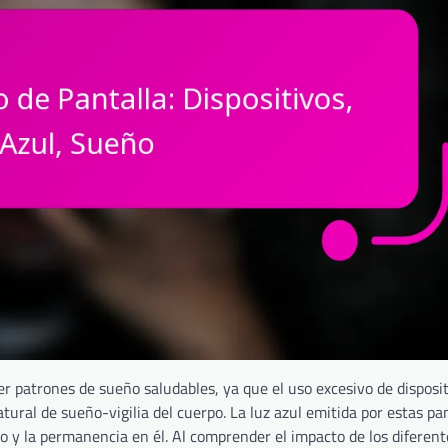
er patrones de sueño saludables, ya que el uso excesivo de dispos
tural de sueño-vigilia del cuerpo. La luz azul emitida por estas pa
ño y la permanencia en él. Al comprender el impacto de los diferent