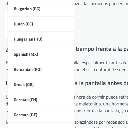
dispositivos y sus emisiones de luz azul, las personas pueden
Bulgarian (BG)
Key sections in the article:
Dutch (BE)
Hungarian (HU)
¿Cuáles son los efectos del tiempo frente a la p
Spanish (MX)
El tiempo excesivo frente a la pantalla, especialmente antes de
Romanian (RO)
emitida por las pantallas interfiere con el ciclo natural de sueñ
Impacto del tiempo frente a la pantalla antes d
Greek (GR)
Usar pantallas en la hora previa a la hora de dormir puede retras
German (CH)
dispositivos suprime la producción de melatonina, una hormona c
sueño deficiente y aumento del tiempo frente a la pantalla, y
German (DE)
Muchas personas se encuentran desplazándose por redes sociale