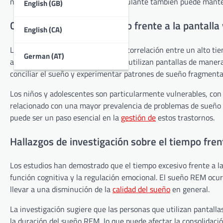
noche inquieta. El contenido estimulante también puede mantene
English (GB)
Correlación entre el tiempo frente a la pantalla
English (CA)
La investigación indica una fuerte correlación entre un alto ti
German (AT)
apnea del sueño. Las personas que utilizan pantallas de maner
conciliar el sueño y experimentar patrones de sueño fragmenta
Los niños y adolescentes son particularmente vulnerables, con
relacionado con una mayor prevalencia de problemas de sueño e
puede ser un paso esencial en la
gestión de
estos trastornos.
Hallazgos de investigación sobre el tiempo fren
Los estudios han demostrado que el tiempo excesivo frente a la
función cognitiva y la regulación emocional. El sueño REM ocurr
llevar a una disminución de la
calidad del sueño
en general.
La investigación sugiere que las personas que utilizan pantal
la duración del sueño REM, lo que puede afectar la consolidac