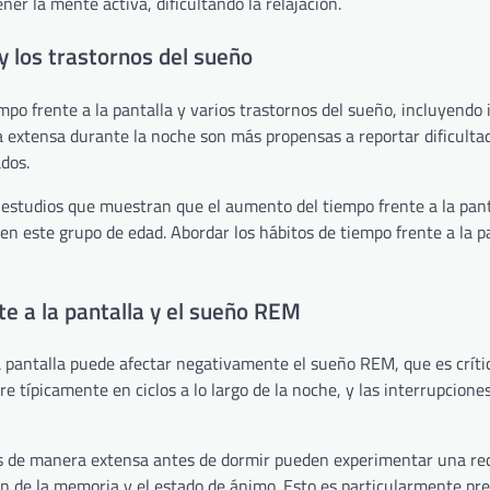
r la mente activa, dificultando la relajación.
 y los trastornos del sueño
empo frente a la pantalla y varios trastornos del sueño, incluyendo
a extensa durante la noche son más propensas a reportar dificulta
dos.
 estudios que muestran que el aumento del tiempo frente a la pant
n este grupo de edad. Abordar los hábitos de tiempo frente a la p
te a la pantalla y el sueño REM
 pantalla puede afectar negativamente el sueño REM, que es crític
e típicamente en ciclos a lo largo de la noche, y las interrupcion
las de manera extensa antes de dormir pueden experimentar una re
ión de la memoria y el estado de ánimo. Esto es particularmente p